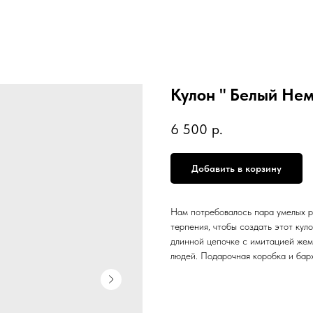
Кулон " Белый Нем
6 500
р.
Добавить в корзину
Нам потребовалось пара умелых ру
терпения, чтобы создать этот кул
длинной цепочке с имитацией жем
людей. Подарочная коробка и бар