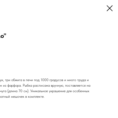
о"
к, три обжига в печи под 1000 градусов и много труда и
он из фарфора. Рыбка расписана вручную, поставляется на
чуга (длина 70 см). Уникальное украшение для особенных
хатный мешочек в комплекте.